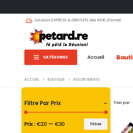
Livraison EXPRESS & GRATUITE dès 100€ d'achat
Bout
Accueil
CATÉGORIES
ACCUEIL
BOUTIQUE
ASSORTIMENTS
Filtre Par Prix
Trier par :
Prix :
€20
—
€30
Filtrer
Prix
Prix