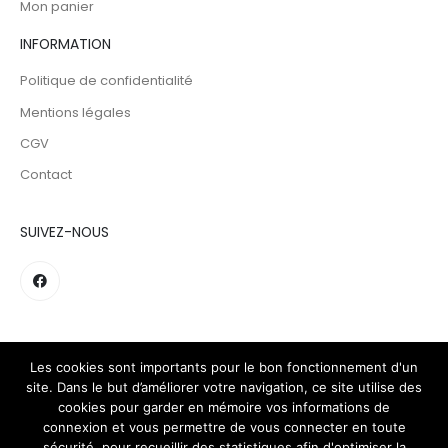
Mon panier
INFORMATION
Politique de confidentialité
Mentions légales
CGV
Contact
SUIVEZ-NOUS
Les cookies sont importants pour le bon fonctionnement d'un
site. Dans le but d’améliorer votre navigation, ce site utilise des
cookies pour garder en mémoire vos informations de
connexion et vous permettre de vous connecter en toute
sécurité, pour recueillir des statistiques afin d'optimiser la