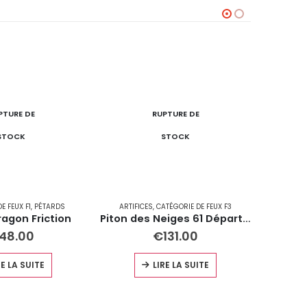
PTURE DE
RUPTURE DE
STOCK
STOCK
E FEUX F1
,
PÉTARDS
ARTIFICES
,
CATÉGORIE DE FEUX F3
CATÉG
ragon Friction
Piton des Neiges 61 Départs 30mm
Dr
48.00
€
131.00
RE LA SUITE
LIRE LA SUITE