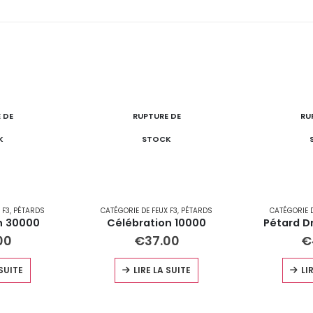
 DE
RUPTURE DE
RU
K
STOCK
 F3
,
PÉTARDS
CATÉGORIE DE FEUX F3
,
PÉTARDS
CATÉGORIE D
n 30000
Célébration 10000
Pétard D
00
€
37.00
€
 SUITE
LIRE LA SUITE
LI