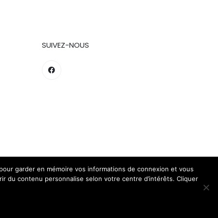
SUIVEZ-NOUS
es pour garder en mémoire vos informations de connexion et vous
www.petard.re ©2026 by
frir du contenu personnalise selon votre centre d’intérêts. Cliquer
Creaweb Réunion