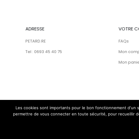
ADRESSE
VOTRE C
PETARD.RE
FAQs
Tel : 0693 45 40 75
Mon com
Mon pani
Les cookies sont importants pour le bon fonctionnement d'un si
permettre de vous connecter en toute sécurité, pour recueillir des