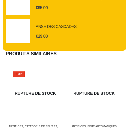
€
95.00
ANSE DES CASCADES
€
29.00
PRODUITS SIMILAIRES
TOP
RUPTURE DE STOCK
RUPTURE DE STOCK
ARTIFICES
,
CATÉGORIE DE FEUX F3
,
COUPS DE COEUR
ARTIFICES
,
FEUX AUTOMATIQUES
,
FEUX AUTOMATIQUES
A