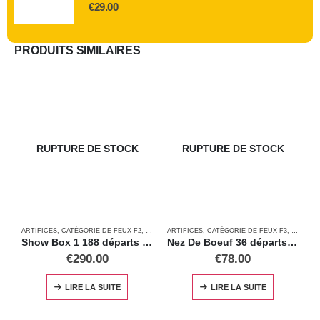
€
29.00
PRODUITS SIMILAIRES
RUPTURE DE STOCK
RUPTURE DE STOCK
ARTIFICES
,
CATÉGORIE DE FEUX F2
,
FEUX AUTOMATIQUES
ARTIFICES
,
CATÉGORIE DE FEUX F3
,
FEUX A
A
Show Box 1 188 départs calibre 20-25mm
Nez De Boeuf 36 départs calibre 30mm
€
290.00
€
78.00
LIRE LA SUITE
LIRE LA SUITE