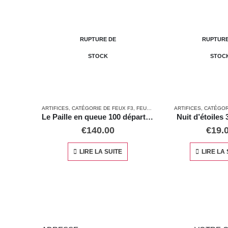
RUPTURE DE
RUPTURE DE
STOCK
STOCK
,
CATÉGORIE DE FEUX F3
,
FEUX AUTOMATIQUES
ARTIFICES
,
CATÉGORIE DE FEUX F2
ARTI
Le Paille en queue 100 départs calibre 25mm
Nuit d’étoiles 36 Départs
€
140.00
€
19.00
LIRE LA SUITE
LIRE LA SUITE