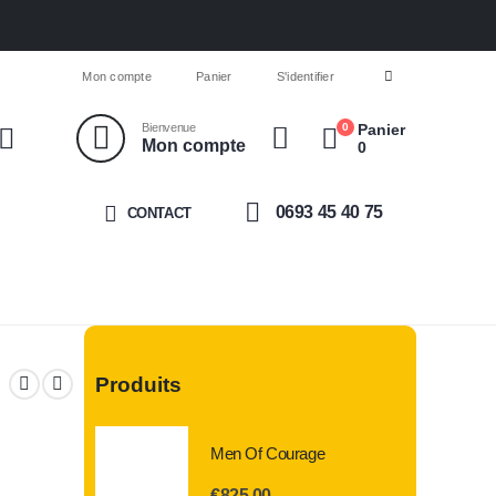
Mon compte
Panier
S'identifier
0
Bienvenue
Panier
Mon compte
0
0693 45 40 75
CONTACT
Produits
Men Of Courage
€
825.00