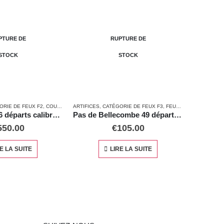
RUPTURE DE
RUPTURE DE
STOCK
STOCK
ARTIFICES
,
FEUX AUTOMATIQUES
,
CATÉGORIE DE FEUX F3
,
FEUX AUTOMATIQUES
ARTIFICES
,
FEUX AUTOMATIQUES
Pas de Bellecombe 49 départs calibre 30mm
Piton Maido
€
105.00
€
66.00
LIRE LA SUITE
LIRE LA SUITE