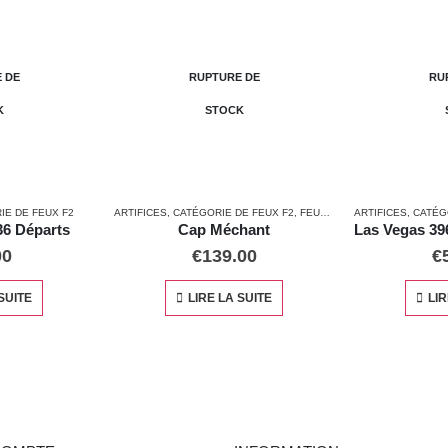
RUPTURE DE
RUPTURE DE
STOCK
STOCK
FICES
,
CATÉGORIE DE FEUX F2
,
FEUX AUTOMATIQUES
ARTIFICES
,
CATÉGORIE DE FEUX F2
,
COUPS DE COEUR
Cap Méchant
Las Vegas 396 départs calibre 20mm
€
139.00
€
550.00
LIRE LA SUITE
LIRE LA SUITE