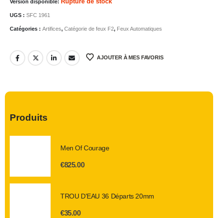
Rupture de stock
Version disponible:
UGS :
SFC 1961
Catégories :
Artifices
,
Catégorie de feux F2
,
Feux Automatiques
AJOUTER À MES FAVORIS
Produits
Men Of Courage
€
825.00
TROU D'EAU 36 Départs 20mm
€
35.00