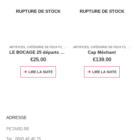
RUPTURE DE STOCK
RUPTURE DE STOCK
ARTIFICES
,
CATÉGORIE DE FEUX F2
,
FEUX AUTOMATIQUES
ARTIFICES
,
CATÉGORIE DE FEUX F2
,
FEUX A
A
LE BOCAGE 25 départs calibre 20mm
Cap Méchant
€
25.00
€
139.00
LIRE LA SUITE
LIRE LA SUITE
ADRESSE
PETARD.RE
Tel : 0693 45 40 75