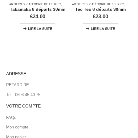
ARTIFICES
,
CATÉGORIE DE FEUX F2
,
FEUX AUTOMATIQUES
ARTIFICES
,
CATÉGORIE DE FEUX F2
,
FEUX A
A
Takamaka 8 départs 30mm
Tec Tec 8 départs 30mm
€
24.00
€
23.00
LIRE LA SUITE
LIRE LA SUITE
ADRESSE
PETARD.RE
Tel : 0693 45 40 75
VOTRE COMPTE
FAQs
Mon compte
Mon panier