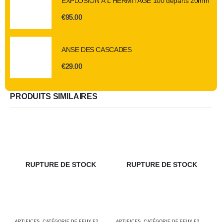
EXPLOSION À L'HERMITAGE 100 départs 20mm
€
95.00
ANSE DES CASCADES
€
29.00
PRODUITS SIMILAIRES
RUPTURE DE STOCK
RUPTURE DE STOCK
ARTIFICES
,
CATÉGORIE DE FEUX F2
,
FEUX AUTOMATIQUES
ARTIFICES
,
CATÉGORIE DE FEUX F2
,
COUPS 
A